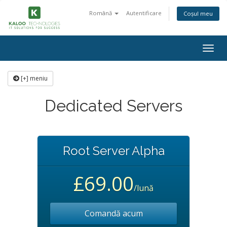
Română
Autentificare
Coșul meu
Navi
Togg
[+] meniu
Dedicated Servers
Root Server Alpha
£69.00
/lună
Comandă acum