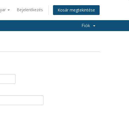
yar
Bejelentkezés
Kosár megtekintése
Fiók