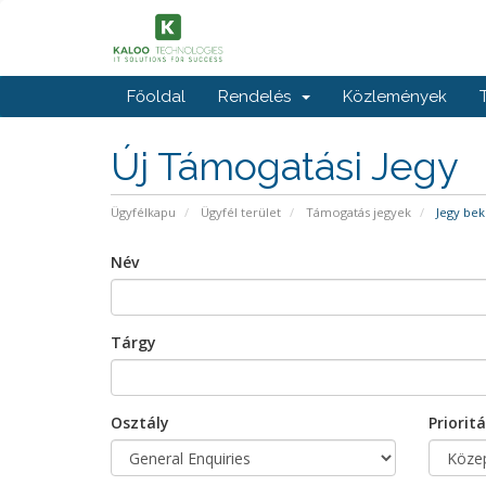
Főoldal
Rendelés
Közlemények
Új Támogatási Jegy
Ügyfélkapu
Ügyfél terület
Támogatás jegyek
Jegy bek
Név
Tárgy
Osztály
Prioritá