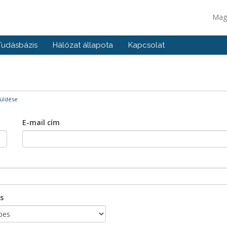
Mag
Tudásbázis
Hálózat állapota
Kapcsolat
üldése
E-mail cím
s